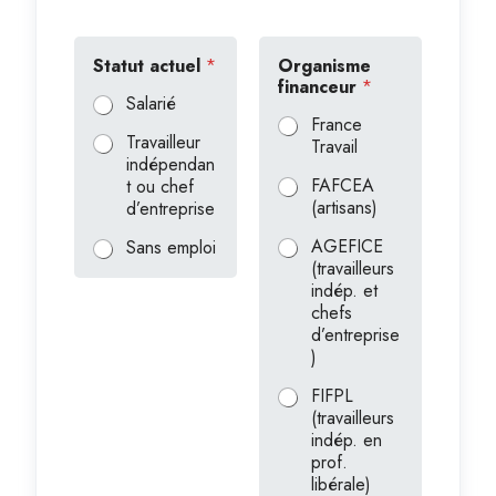
Statut actuel
*
Organisme
financeur
*
Salarié
France
Travailleur
Travail
indépendan
FAFCEA
t ou chef
(artisans)
d’entreprise
AGEFICE
Sans emploi
(travailleurs
indép. et
chefs
d’entreprise
)
FIFPL
(travailleurs
indép. en
prof.
libérale)