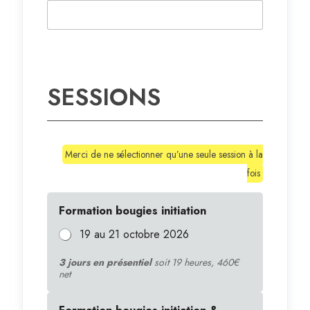
SESSIONS
Merci de ne sélectionner qu’une seule session à la
fois
Formation bougies initiation
19 au 21 octobre 2026
3 jours en présentiel
soit 19 heures, 460€
net